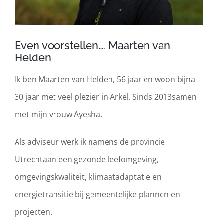
Even voorstellen…. Maarten van
Helden
Ik ben
Maarten van Helden, 56 jaar en woon bijna
30 jaar
met veel plezier
in Arkel
.
S
inds 2013
samen
met mijn vrouw
Ayesha
.
A
ls
adviseur
werk
ik namens de
provincie
Utrecht
aan
een
gezond
e leefomgeving
,
omgevingskwaliteit,
klimaatadaptatie en
energietransitie bij
gemeente
lijke
plannen en
projecten.