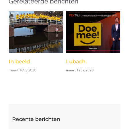
Gerelateerde berichten
in
In beeld
Lubach.
V
maart 16th, 2026
maart 12th, 2026
op
maa
Recente berichten